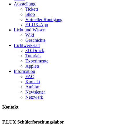
Ausstellung
Tickets
Shop
Virtueller Rundgang
F.LUX-App
Licht und Wissen
Wiki
Geschichte
Lichtwerkstatt
3D-Druck
Tutorials
Experimente
Applets
Information
FAQ
Kontakt
Anfahrt
Newsletter
Netzwerk
Kontakt
F.LUX Schülerforschungslabor