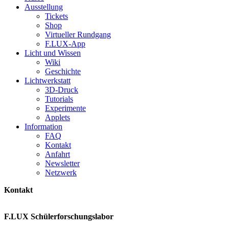
Ausstellung
Tickets
Shop
Virtueller Rundgang
F.LUX-App
Licht und Wissen
Wiki
Geschichte
Lichtwerkstatt
3D-Druck
Tutorials
Experimente
Applets
Information
FAQ
Kontakt
Anfahrt
Newsletter
Netzwerk
Kontakt
F.LUX Schülerforschungslabor