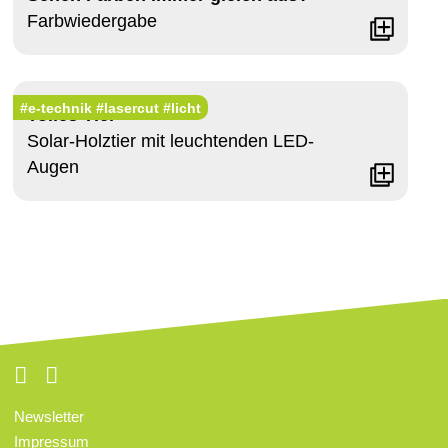
Farbwiedergabe
#e-technik
#lasercut
#licht
Tolles Tier
Solar-Holztier mit leuchtenden LED-
Augen
Newsletter
Impressum