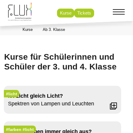
Kurse
Tickets
Kurse
Ab 3. Klasse
Kurse für Schülerinnen und
Schüler der 3. und 4. Klasse
#licht
Ist Licht gleich Licht?
Spektren von Lampen und Leuchten
#farben
#licht
Sehen Farben immer gleich aus?